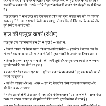
प्रभाव के बाद शेयर बाजार में बदलाव। यानी प्रधानमंत्री से जुड़ी खबर का मतलब सिर्फ
राजनैतिक बयान नहीं—उसके नतीजे रोज़मर्रा के फैसलों, बाजार और संस्कृति पर भी दिखते
हैं।
यहां हर खबर के साथ छोटा सार दिया गया है ताकि आप तुरंत फैसला कर सकें कि कौन सी
खबर पढ़नी है। अगर आपको किसी खबर का पूरा लेख चाहिए तो लिंक पर क्लिक करें और
पूर्ण रिपोर्ट व अपडेट पढ़ें।
हाल की प्रमुख खबरें (संक्षेप)
यहां कुछ टॉप कहानियाँ जो इस टैग से जुड़ी हैं — संक्षेप में:
• विक्की कौशल की फिल्म 'छावा' की बॉक्स ऑफिस रिपोर्ट — इस लेख में बताया गया कि
फिल्म ने बड़ी कमाई की और मीडिया रिपोर्टों में प्रधानमंत्री के समर्थन का जिक्र आया।
• दिल्ली विधानसभा चुनाव — बीजेपी की पहली सूची और प्रमुख उम्मीदवारों की जानकारी;
चुनावी रणनीति और सीटों का हाल।
• बजट और शेयर बाजार प्रभाव — यूनियन बजट के बाद बाजारों में हुए बदलाव और अगले
कदमों पर सूचना।
• आर्थिक नीतियाँ और RBI असर — रेपो रेट में कटौती जैसी घटनाओं का फायदा और
संभावित असर जनता पर।
ये संक्षेप आपको तेज़ी से समझने में मदद करेंगे कि किस खबर में आपकी रुचि है। अगर किसी
खबर का प्रभाव व्यापक है, तो हमने उसे लिंक करके पूरा विश्लेषण भी रखा है।
क्या आप किसी खास पहलू पर लगातार अपडेट चाहते हैं — जैसे चुनाव, आर्थिक नीतियाँ या