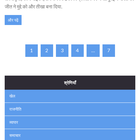
जीत ने मुद्दे को और तीखा बना दिया.
और पढ़ें
1
2
3
4
…
7
श्रेणियाँ
खेल
राजनीति
व्यापार
समाचार