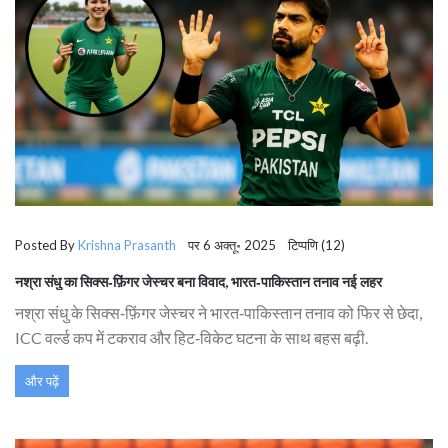
Posted By
Krishna Prasanth
पर 6 अक्तू॰ 2025 टिप्पणि (12)
नश्रा संधु का सिक्स‑फ़िंगर जेस्चर बना विवाद, भारत‑पाकिस्तान तनाव नई लहर
नश्रा संधु के सिक्स‑फ़िंगर जेस्चर ने भारत‑पाकिस्तान तनाव को फिर से छेदा,
ICC वर्ल्ड कप में टकराव और हिट‑विकेट घटना के साथ बहस बढ़ी.
और पढ़ें