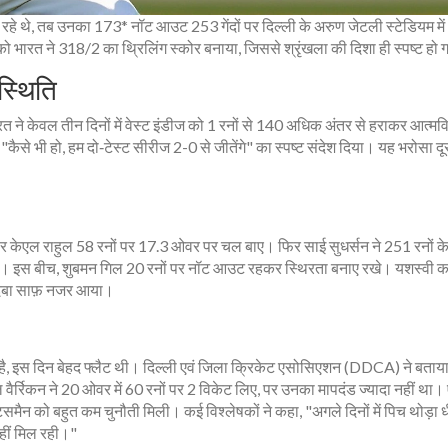
 रहे थे, तब उनका 173* नॉट आउट 253 गेंदों पर दिल्ली के
अरुण जेटली स्टेडियम
मे
 भारत ने 318/2 का थ्रिलिंग स्कोर बनाया, जिससे श्रृंखला की दिशा ही स्पष्ट हो
स्थिति
ारत ने केवल तीन दिनों में वेस्ट इंडीज को 1 रनों से 140 अधिक अंतर से हराकर आत्मव
"कैसे भी हो, हम दो‑टेस्ट सीरीज 2-0 से जीतेंगे" का स्पष्ट संदेश दिया। यह भरोसा दूस
पर
केएल राहुल
58 रनों पर 17.3 ओवर पर चल बाए। फिर
साई सुधर्सन
ने 251 रनों क
या। इस बीच,
शुबमन गिल
20 रनों पर नॉट आउट रहकर स्थिरता बनाए रखे। यशस्वी क
दबदबा साफ़ नजर आया।
है, इस दिन बेहद फ्लैट थी।
दिल्ली एवं जिला क्रिकेट एसोसिएशन (DDCA)
ने बताय
वैर्रिकन
ने 20 ओवर में 60 रनों पर 2 विकेट लिए, पर उनका मापदंड ज्यादा नहीं था।
्समैन को बहुत कम चुनौती मिली। कई विश्लेषकों ने कहा, "अगले दिनों में पिच थोड़ा ध
हीं मिल रही।"