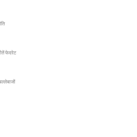
ीति
ीतें फेदरेट
ल्लेबाजों