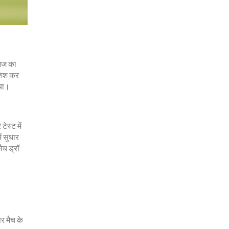
 आज का
ोशिश कर
िया।
ेस्ट में
ं सुधार
ैच ड्रॉ
र मैच के