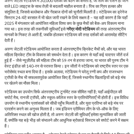
अरुण जेटली स्टेडियम में 30,000 दर्शकों की बैठने की क्षमता है, जो शाम को रोशन हो जाने
वाले LED लाइट्स के साथ तेज़ी से बदलती माहौल बनाता है। पिच का ग्रिप हल्का और
संतुलित है, जिससे बल्लेबाज और गेंदबाज दोनों को चुनौती मिलती है। स्टेडियम का ड्रेनेज
सिस्टम 24‑घंटे बरसात में भी खेल जारी रखने के लिये सक्षम है – यह वही कारण है कि यहाँ
2025 में मंगलवार को आयोजित महिला विश्व कप के कुछ मैचों को बैक‑अप विकल्प माना
गया था। इस तरह की तकनीकी सुविधाएँ इसे
नरेंद्र मोदी स्टेडियम
की तरह अंतरराष्ट्रीय
मानकों के निकट ले आती हैं, जबकि होलकर स्टेडियम की तरह दर्शकों को आरामदेह सीटिंग
देती हैं।
अरुण जेटली स्टेडियम आयोजित करता है अंतरराष्ट्रीय क्रिकेट मैचों को, और यह भारत
महिला क्रिकेट टीम के विकास को समर्थन देता है। इस कारण से यहाँ कई यादगार जीतें दर्ज
हुई हैं – जैसे न्यूज़ीलैंड की महिला टीम को 59‑रन से हराया जाना, या भारत की पुरुष टीम ने
वेस्ट इंडीज़ को 140‑रन से परास्त किया। इन जीतों ने स्टेडियम को राष्ट्रीय स्तर पर एक
भरोसेमंद स्थल बना दिया है। इसके अलावा, स्टेडियम ने घरेलू रन्नी कप और राजस्थान
ट्रॉफी के मैच भी सफलतापूर्वक आयोजित किए हैं, जिससे स्थानीय खिलाड़ियों को बड़े मंच
पर खेलने का मौका मिला।
स्टेडियम का उपयोग सिर्फ अंतरराष्ट्रीय टूर्नामेंट तक सीमित नहीं है; यहाँ आईपीएल की
सपोर्ट मैच, रानजी ट्रॉफी, और स्कूल‑कॉलेज स्तर के प्रतियोगिताएँ भी होती हैं। इस विविध
उपयोग से स्थानीय प्रशंसकों को सीधी पहुँच मिलती है, और युवा प्रतिभा को बड़े मंच पर
प्रदर्शन करने का अनुभव मिलता है। जब इंडियन प्रीमियर लीग के प्ले‑ऑफ के लिए
अतिरिक्त स्थल की खोज होती है, तो अरुण जेटली की सुविधाएँ हमेशा मूल्यांकित की जाती
हैं, क्योंकि यह बड़े भीड़ को संभालने और आधुनिक ब्रोकार्ड सिस्टम को सपोर्ट करने में सक्षम
है।