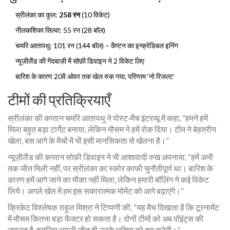
स्रीलंका का कुल:
258 रन
(10 विकेट)
नीलकशिका सिल्वा: 55 रन (28 बॉल)
चमरि आतापथु: 101 रन (144 बॉल) – कैप्टन का इन्क्रेडिबल इनिंग
न्यूज़ीलैंड की गेंदबाज़ी में सोफ़ी डिवाइन ने 2 विकेट लिए
बारिश के कारण 20वें ओवर तक खेल रुक गया, परिणाम ‘नो रिजल्ट’
टीमों की प्रतिक्रियाएँ
स्रीलंका की कप्तान
चमरि आतापथु
ने पोस्ट‑मैच इंटरव्यू में कहा, “हमने हमें
मिला बहुत बड़ा टार्गेट बनाया, लेकिन मौसम ने हमें रोक दिया। टीम ने बेहतरीन
खेला, बस आगे के मैचों में भी इसी मानसिकता से खेलना है।”
न्यूज़ीलैंड की कप्तान
सोफ़ी डिवाइन
ने भी आशावादी रुख अपनाया, “हमें अभी
तक जीत मिली नहीं, पर स्रीलंका का स्कोर काफी चुनौतीपूर्ण था। बारिश के
कारण हमें आगे जाने का मौका नहीं मिला, लेकिन हमारी बॉलिंग ने कई विकेट
लिये। अगले खेल में हम इस सकारात्मक मोमेंट को आगे बढ़ाएंगे।”
क्रिकेट विश्लेषक
राहुल मिश्रा
ने टिप्पणी की, “यह मैच दिखाता है कि टूरनामेंट
में मौसम कितना बड़ा फैक्टर हो सकता है। दोनों टीमों को अब पॉइंट्स की
जरूरत है, इसलिए अगली जीत ही उनके भविष्य को तय करेगी।”