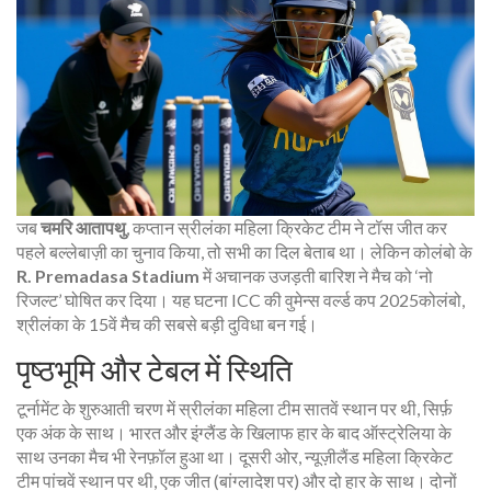
जब
चमरि आतापथु
,
कप्तान
स्रीलंका महिला क्रिकेट टीम
ने टॉस जीत कर
पहले बल्लेबाज़ी का चुनाव किया, तो सभी का दिल बेताब था। लेकिन कोलंबो के
R. Premadasa Stadium
में अचानक उजड़ती बारिश ने मैच को ‘नो
रिजल्ट’ घोषित कर दिया। यह घटना ICC की
वुमेन्स वर्ल्ड कप 2025
कोलंबो,
श्रीलंका
के 15वें मैच की सबसे बड़ी दुविधा बन गई।
पृष्ठभूमि और टेबल में स्थिति
टूर्नामेंट के शुरुआती चरण में स्रीलंका महिला टीम सातवें स्थान पर थी, सिर्फ़
एक अंक के साथ। भारत और इंग्लैंड के खिलाफ हार के बाद ऑस्ट्रेलिया के
साथ उनका मैच भी रेनफ़ॉल हुआ था। दूसरी ओर,
न्यूज़ीलैंड महिला क्रिकेट
टीम
पांचवें स्थान पर थी, एक जीत (बांग्लादेश पर) और दो हार के साथ। दोनों