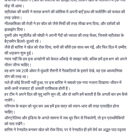
मोड़ भी आया।
स्रीलंका की चमरि ने शतक बनाने की कोशिश में अपनी बाएँ हाथ की फ़्लोर्सिंग को फसल की
तरह उकेरा।
नीलकशिका की तेज़ी ने हर बॉल को जैसे मिर्ची की तरह तीखा बना दिया, और दर्शकों को
झकझोर दिया।
दूसरी ओर न्यूज़ीलैंड की सोफ़ी ने अपनी गेंदों को ज्वाला की तरह फेंका, जिससे स्रीलंका के
बैट्समैन हिलते-डुलते रहे।
जैसे ही बारिश ने खेल को रोक दिया, सभी की साँसें एक साथ थम गईं, और फिर दिल में उम्मीद
की धड़कन शुरू हुई।
न्याय नहीं कि हम इस अनहोनी को केवल आँकड़े से समझा सकें, बल्कि हमें इस क्षण को अपने
भीतर जीना चाहिए।
वह क्षण जब 20वें ओवर में धुंधली रौशनी में गेंदबाज़ियों के इशारे देखे, वह एक आध्यात्मिक
योग की तरह था।
भले ही कोई विजयी नहीं हुआ, पर इस बारिश ने सबको एक नया नजारा दिखाया-जीवन में
कभी‑कभी रुकावट ही असली प्रशिक्षक होती है।
हर टीम ने अपने दिल की मृदु ध्वनि सुन ली, और वो ध्वनि हमें बताती है कि अगली बार हम कैसे
नाचेंगे।
परिणाम के चक्र को भूल कर अब हमें इस सत्र को ध्यान‑धारा की तरह प्रवाहित होना
चाहिए।
ऑस्ट्रेलिया और इंडिया के अगले सामना में जब धूप फिर से निकलेगी, तो इन प्राथमिकियों
को याद रखेंगे।
बारिश ने रेनफ़ॉल बनकर खेल को रोक दिया, पर ये रेनफ़ॉल ही हमें धैर्य का अद्भुत पाठ पढ़ाता