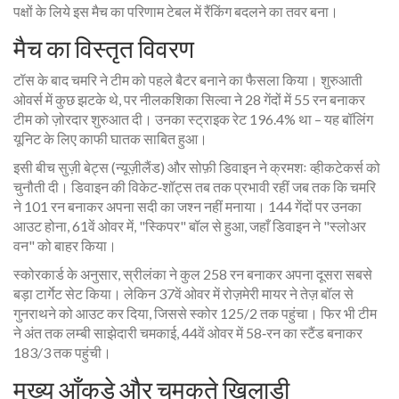
पक्षों के लिये इस मैच का परिणाम टेबल में रैंकिंग बदलने का तवर बना।
मैच का विस्तृत विवरण
टॉस के बाद चमरि ने टीम को पहले बैटर बनाने का फैसला किया। शुरुआती
ओवर्स में कुछ झटके थे, पर
नीलकशिका सिल्वा
ने 28 गेंदों में 55 रन बनाकर
टीम को ज़ोरदार शुरुआत दी। उनका स्ट्राइक रेट 196.4% था – यह बॉलिंग
यूनिट के लिए काफी घातक साबित हुआ।
इसी बीच
सुज़ी बेट्स
(न्यूज़ीलैंड) और
सोफ़ी डिवाइन
ने क्रमशः व्हीकटेकर्स को
चुनौती दी। डिवाइन की विकेट‑शॉट्स तब तक प्रभावी रहीं जब तक कि चमरि
ने 101 रन बनाकर अपना सदी का जश्न नहीं मनाया। 144 गेंदों पर उनका
आउट होना, 61वें ओवर में, "स्किपर" बॉल से हुआ, जहाँ डिवाइन ने "स्लोअर
वन" को बाहर किया।
स्कोरकार्ड के अनुसार, स्रीलंका ने कुल 258 रन बनाकर अपना दूसरा सबसे
बड़ा टार्गेट सेट किया। लेकिन 37वें ओवर में
रोज़मेरी मायर
ने तेज़ बॉल से
गुनराथने को आउट कर दिया, जिससे स्कोर 125/2 तक पहुंचा। फिर भी टीम
ने अंत तक लम्बी साझेदारी चमकाई, 44वें ओवर में 58‑रन का स्टैंड बनाकर
183/3 तक पहुंची।
मुख्य आँकड़े और चमकते खिलाड़ी