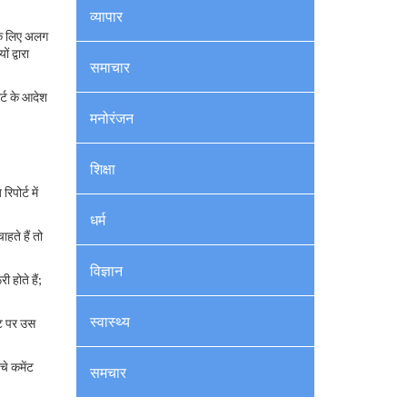
व्यापार
 के लिए अलग
 द्वारा
समाचार
र्ट के आदेश
मनोरंजन
शिक्षा
पोर्ट में
धर्म
हते हैं तो
विज्ञान
 होते हैं;
स्वास्थ्य
इट पर उस
चे कमेंट
समचार