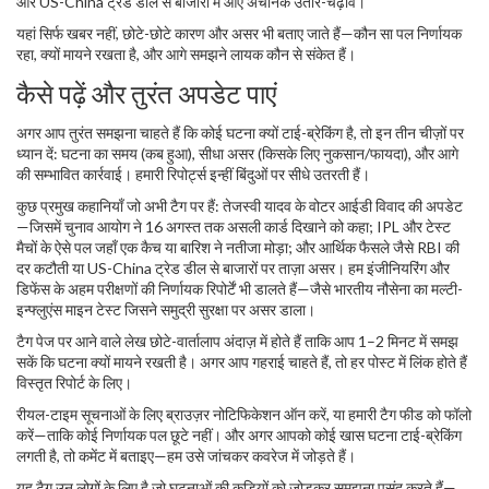
और US-China ट्रेड डील से बाजारों में आए अचानक उतार-चढ़ाव।
यहां सिर्फ खबर नहीं, छोटे-छोटे कारण और असर भी बताए जाते हैं—कौन सा पल निर्णायक
रहा, क्यों मायने रखता है, और आगे समझने लायक कौन से संकेत हैं।
कैसे पढ़ें और तुरंत अपडेट पाएं
अगर आप तुरंत समझना चाहते हैं कि कोई घटना क्यों टाई-ब्रेकिंग है, तो इन तीन चीज़ों पर
ध्यान दें: घटना का समय (कब हुआ), सीधा असर (किसके लिए नुकसान/फायदा), और आगे
की सम्भावित कार्रवाई। हमारी रिपोर्ट्स इन्हीं बिंदुओं पर सीधे उतरती हैं।
कुछ प्रमुख कहानियाँ जो अभी टैग पर हैं: तेजस्वी यादव के वोटर आईडी विवाद की अपडेट
—जिसमें चुनाव आयोग ने 16 अगस्त तक असली कार्ड दिखाने को कहा; IPL और टेस्ट
मैचों के ऐसे पल जहाँ एक कैच या बारिश ने नतीजा मोड़ा; और आर्थिक फैसले जैसे RBI की
दर कटौती या US-China ट्रेड डील से बाजारों पर ताज़ा असर। हम इंजीनियरिंग और
डिफेंस के अहम परीक्षणों की निर्णायक रिपोर्टें भी डालते हैं—जैसे भारतीय नौसेना का मल्टी-
इन्फ्लुएंस माइन टेस्ट जिसने समुद्री सुरक्षा पर असर डाला।
टैग पेज पर आने वाले लेख छोटे-वार्तालाप अंदाज़ में होते हैं ताकि आप 1–2 मिनट में समझ
सकें कि घटना क्यों मायने रखती है। अगर आप गहराई चाहते हैं, तो हर पोस्ट में लिंक होते हैं
विस्तृत रिपोर्ट के लिए।
रीयल-टाइम सूचनाओं के लिए ब्राउज़र नोटिफिकेशन ऑन करें, या हमारी टैग फीड को फॉलो
करें—ताकि कोई निर्णायक पल छूटे नहीं। और अगर आपको कोई खास घटना टाई-ब्रेकिंग
लगती है, तो कमेंट में बताइए—हम उसे जांचकर कवरेज में जोड़ते हैं।
यह टैग उन लोगों के लिए है जो घटनाओं की कड़ियों को जोड़कर समझना पसंद करते हैं—