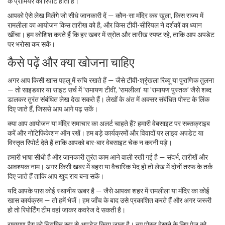
के प्रीमियर की रिपोर्ट होती है।
आपको ऐसे लेख मिलेंगे जो सीधे जानकारी दें — कौन-सा मंदिर कब खुला, किस राज्य में
रामलीला का आयोजन किस तारीख को है, और किस टीवी-सीरियल ने दर्शकों का ध्यान
खींचा। हम कोशिश करते हैं कि हर खबर में स्रोत और तारीख स्पष्ट रहे, ताकि आप अपडेट
पर भरोसा कर सकें।
कैसे पढ़ें और क्या खोजना चाहिए
अगर आप किसी खास पहलू में रुचि रखते हैं — जैसे टीवी-श्रृंखला रिव्यू या पुराणिक तुलना
— तो साइडबार या साइट सर्च में 'रामायण टीवी', 'रामलीला' या 'रामायण पुस्तक' जैसे शब्द
डालकर तुरंत संबंधित लेख देख सकते हैं। लेखों के अंत में अक्सर संबंधित पोस्ट के लिंक
दिए जाते हैं, जिससे आप आगे पढ़ सकें।
क्या आप आयोजन या मंदिर समाचार का अलर्ट चाहते हैं? हमारी वेबसाइट पर सब्सक्राइब
करें और नोटिफिकेशन ऑन रखें। हम बड़े कार्यक्रमों और विवादों पर लाइव अपडेट या
विस्तृत रिपोर्ट देते हैं ताकि आपको बार-बार वेबसाइट चेक न करनी पड़े।
हमारी भाषा सीधी है और जानकारी तुरंत काम आने वाली रखी गई है — संदर्भ, तारीखें और
आवश्यक नाम। अगर किसी खबर में बहस या वैचारिक भेद हो तो लेख में दोनों तरफ के तर्क
दिए जाते हैं ताकि आप खुद राय बना सकें।
यदि आपके पास कोई स्थानीय खबर है — जैसे आपका शहर में रामलीला या मंदिर का कोई
खास कार्यक्रम — तो हमें भेजें। हम जाँच के बाद उसे प्रकाशित करते हैं और अगर जरूरी
हो तो रिपोर्टिंग टीम वहां जाकर कवरेज दे सकती है।
रामायण टैग को नियमित रूप से अपडेट किया जाता है। नए पोस्ट देखने के लिए पेज को