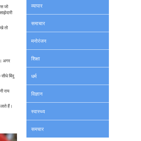
व्यापार
सिस जो
साझेदारी
समाचार
खे तो
मनोरंजन
शिक्षा
ॉट। अगर
सीधे बिंदु
धर्म
पनी राय
विज्ञान
ाते हैं।
स्वास्थ्य
समचार