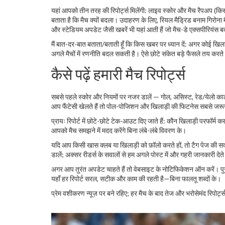
यहां आपको तीन तरह की रिपोर्ट्स मिलेंगी: लाइव स्कोर और मैच रैपअप (कि
बताता है कि मैच क्यों बदला। उदाहरण के लिए, रियल मैड्रिड बनाम गिरोना म
और स्टेडियम अपडेट जैसी खबरें भी यहां आती हैं जो मैच-डे एक्सपीरियंस बद
मैं बात-दर-बात बताता/बताती हूँ कि किस खबर पर ध्यान दें: अगर कोई खिला
अगले मैचों में रणनीति बदल सकती है। ऐसे छोटे संकेत बड़े फैसले तय करते 
कैसे पढ़ें हमारी मैच रिपोर्ट्स
सबसे पहले स्कोर और नियमों पर नजर डालें — गोल, असिस्ट, रेड/येलो कार्ड
आप फैंटेसी खेलते हैं तो पोल-पोजिशन और खिलाड़ी की फिटनेस सबसे जरूरी है
प्रायः रिपोर्ट में छोटे-छोटे टेक-आउट दिए जाते हैं: कौन खिलाड़ी परफॉर्म
आपको मैच समझने में मदद करेंगे बिना लंबे-लंबे विवरण के।
यदि आप किसी खास क्लब या खिलाड़ी को फ़ॉलो करते हों, तो टैग पेज की सदस्
डालें; अक्सर रीडर्स के सवालों से हम अगले पोस्ट में और गहरी जानकारी देते 
अगर आप तुरंत अपडेट चाहते हैं तो वेबसाइट के नोटिफिकेशन ऑन करें। पुरु
यहाँ हर रिपोर्ट सरल, सटीक और काम की रहती है—बिना फालतू शब्दों के।
प्रेम वशीकरण न्यूज़ पर बने रहिए; हर मैच के बाद तेज और भरोसेमंद रिपोर