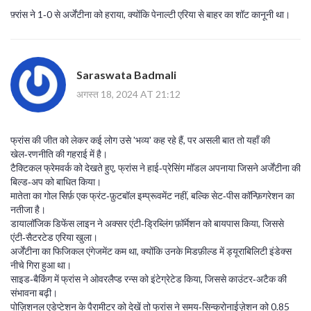
फ़्रांस ने 1‑0 से अर्जेंटीना को हराया, क्योंकि पेनाल्टी एरिया से बाहर का शॉट कानूनी था।
Saraswata Badmali
अगस्त 18, 2024 AT 21:12
फ्रांस की जीत को लेकर कई लोग उसे 'भव्य' कह रहे हैं, पर असली बात तो यहाँ की
खेल‑रणनीति की गहराई में है।
टैक्टिकल फ्रेमवर्क को देखते हुए, फ्रांस ने हाई‑प्रेसिंग मॉडल अपनाया जिसने अर्जेंटीना की
बिल्ड‑अप को बाधित किया।
मातेता का गोल सिर्फ़ एक फ्रंट‑फ़ुटबॉल इम्प्रूवमेंट नहीं, बल्कि सेट‑पीस कॉन्फ़िगरेशन का
नतीजा है।
डायालॉजिक डिफेंस लाइन ने अक्सर एंटी‑ड्रिब्लिंग फ़ॉर्मेशन को बायपास किया, जिससे
एंटी‑सैटरटेड एरिया खुला।
अर्जेंटीना का फिजिकल एंगेजमेंट कम था, क्योंकि उनके मिडफ़ील्ड में ड्यूराबिलिटी इंडेक्स
नीचे गिरा हुआ था।
साइड‑बैकिंग में फ्रांस ने ओवरलैप्ड रन्स को इंटेग्रेटेड किया, जिससे काउंटर‑अटैक की
संभावना बढ़ी।
पोज़िशनल एडेप्टेशन के पैरामीटर को देखें तो फ्रांस ने समय‑सिन्क्रोनाईज़ेशन को 0.85