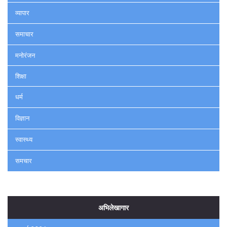
व्यापार
समाचार
मनोरंजन
शिक्षा
धर्म
विज्ञान
स्वास्थ्य
समचार
अभिलेखागार