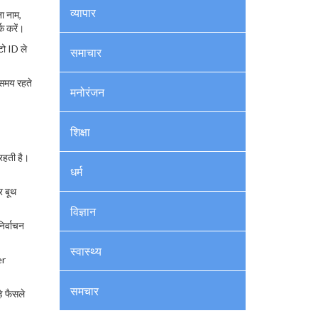
व्यापार
ा नाम,
क करें।
टो ID ले
समाचार
 समय रहते
मनोरंजन
शिक्षा
 रहती है।
धर्म
र बूथ
विज्ञान
िर्वाचन
स्वास्थ्य
er
समचार
े फैसले