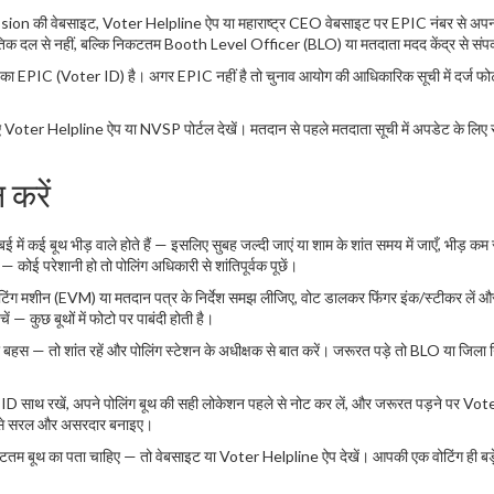
ion की वेबसाइट, Voter Helpline ऐप या महाराष्ट्र CEO वेबसाइट पर EPIC नंबर से अपन
जनीतिक दल से नहीं, बल्कि निकटतम Booth Level Officer (BLO) या मतदाता मदद केंद्र से संपर्
 आपका EPIC (Voter ID) है। अगर EPIC नहीं है तो चुनाव आयोग की आधिकारिक सूची में दर्ज फो
ए Voter Helpline ऐप या NVSP पोर्टल देखें। मतदान से पहले मतदाता सूची में अपडेट के लिए
 करें
में कई बूथ भीड़ वाले होते हैं — इसलिए सुबह जल्दी जाएं या शाम के शांत समय में जाएँ, भीड़ कम
— कोई परेशानी हो तो पोलिंग अधिकारी से शांतिपूर्वक पूछें।
ोटिंग मशीन (EVM) या मतदान पत्र के निर्देश समझ लीजिए, वोट डालकर फिंगर इंक/स्टीकर लें औ
ं — कुछ बूथों में फोटो पर पाबंदी होती है।
बहस — तो शांत रहें और पोलिंग स्टेशन के अधीक्षक से बात करें। जरूरत पड़े तो BLO या जिला न
ोटो ID साथ रखें, अपने पोलिंग बूथ की सही लोकेशन पहले से नोट कर लें, और जरूरत पड़ने पर Vot
 — इसे सरल और असरदार बनाइए।
कटतम बूथ का पता चाहिए — तो वेबसाइट या Voter Helpline ऐप देखें। आपकी एक वोटिंग ही बड़