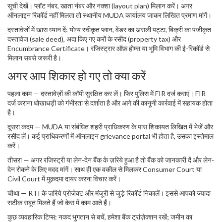
सूची देखें। प्लॉट नंबर, खाता नंबर और नक्शा (layout plan) मिलान करें। अगर
ऑनलाइन रिकॉर्ड नहीं मिलता तो स्थानीय MUDA कार्यालय जाकर लिखित प्रमाण मांगें।
दस्तावेजों में खास ध्यान दें: योग्य स्वीकृत प्लान, वेंडर का असली पट्टा, बिक्री का पंजीकृत
दस्‍तावेज (sale deed), अदा किए गए करों के रसीद (property tax) और
Encumbrance Certificate। रजिस्ट्रार ऑफ़ होम्स या भूमि विभाग की ई-रिकॉर्ड से
मिलान सबसे जरूरी है।
अगर आप शिकार हो गए तो क्या करें
पहला काम — दस्तावेज़ों की कॉपी सुरक्षित कर लें। फिर पुलिस में FIR दर्ज कराएं। FIR
दर्ज कराना धोखाधड़ी को गंभीरता से दर्शाता है और आगे की कानूनी कार्रवाई में सहायक होता
है।
दूसरा कदम — MUDA या संबंधित शहरी प्राधिकरण के पास शिकायत लिखित में भेजें और
रसीद लें। कई प्राधिकरणों में ऑनलाइन grievance portal भी होता है, उसका इस्तेमाल
करें।
तीसरा — अगर रजिस्ट्री या लेन-देन बैंक के ज़रिये हुआ है तो बैंक को जानकारी दें और लेन-
देन रोकने के लिए मदद मांगें। साथ ही एक वकील से मिलकर Consumer Court या
Civil Court में मुक़दमा दायर करना विचार करें।
चौथा — RTI के ज़रिये प्रोजेक्ट और मंजूरी से जुड़े रिकॉर्ड निकालें। इससे आपको ज्यादा
सटीक सबूत मिलते हैं जो केस में काम आते हैं।
कुछ व्यवहारिक टिप्स: नकद भुगतान से बचें, हमेशा बैंक ट्रांज़ेक्शन रखें; जमीन का