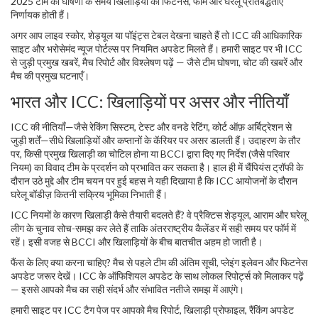
2025 टीम की घोषणा के समय खिलाड़ियों की फिटनेस, फॉर्म और घरेलू प्रतिबद्धताएँ
निर्णायक होती हैं।
अगर आप लाइव स्कोर, शेड्यूल या पॉइंट्स टेबल देखना चाहते हैं तो ICC की आधिकारिक
साइट और भरोसेमंद न्यूज पोर्टल्स पर नियमित अपडेट मिलते हैं। हमारी साइट पर भी ICC
से जुड़ी प्रमुख खबरें, मैच रिपोर्ट और विश्लेषण पढ़ें — जैसे टीम घोषणा, चोट की खबरें और
मैच की प्रमुख घटनाएँ।
भारत और ICC: खिलाड़ियों पर असर और नीतियाँ
ICC की नीतियाँ—जैसे रेकिंग सिस्टम, टेस्ट और वनडे रेटिंग, कोर्ट ऑफ़ अर्बिट्रेशन से
जुड़ी शर्तें—सीधे खिलाड़ियों और कप्तानों के कॅरियर पर असर डालती हैं। उदाहरण के तौर
पर, किसी प्रमुख खिलाड़ी का चोटिल होना या BCCI द्वारा दिए गए निर्देश (जैसे परिवार
नियम) का विवाद टीम के प्रदर्शन को प्रभावित कर सकता है। हाल ही में चैंपियंस ट्रॉफी के
दौरान उठे मुद्दे और टीम चयन पर हुई बहस ने यही दिखाया है कि ICC आयोजनों के दौरान
घरेलू बॉडीज़ कितनी सक्रिय भूमिका निभाती हैं।
ICC नियमों के कारण खिलाड़ी कैसे तैयारी बदलते हैं? वे प्रैक्टिस शेड्यूल, आराम और घरेलू
लीग के चुनाव सोच-समझ कर लेते हैं ताकि अंतरराष्ट्रीय कैलेंडर में सही समय पर फॉर्म में
रहें। इसी वजह से BCCI और खिलाड़ियों के बीच बातचीत अहम हो जाती है।
फैंस के लिए क्या करना चाहिए? मैच से पहले टीम की अंतिम सूची, प्लेइंग इलेवन और फिटनेस
अपडेट जरूर देखें। ICC के ऑफिशियल अपडेट के साथ लोकल रिपोर्ट्स को मिलाकर पढ़ें
— इससे आपको मैच का सही संदर्भ और संभावित नतीजे समझ में आएंगे।
हमारी साइट पर ICC टैग पेज पर आपको मैच रिपोर्ट, खिलाड़ी प्रोफाइल, रैंकिंग अपडेट