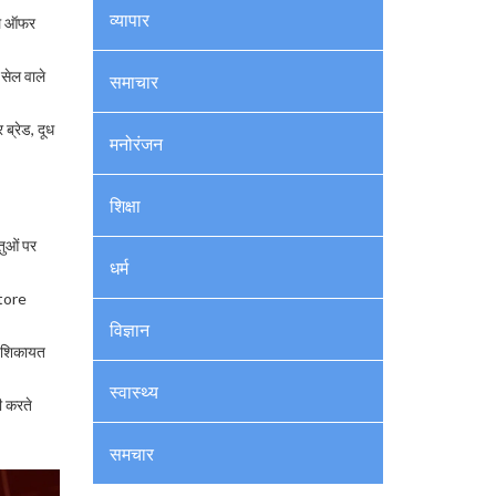
व्यापार
डल ऑफर
सेल वाले
समाचार
ब्रेड, दूध
मनोरंजन
शिक्षा
तुओं पर
धर्म
Store
विज्ञान
से शिकायत
स्वास्थ्य
ी करते
समचार