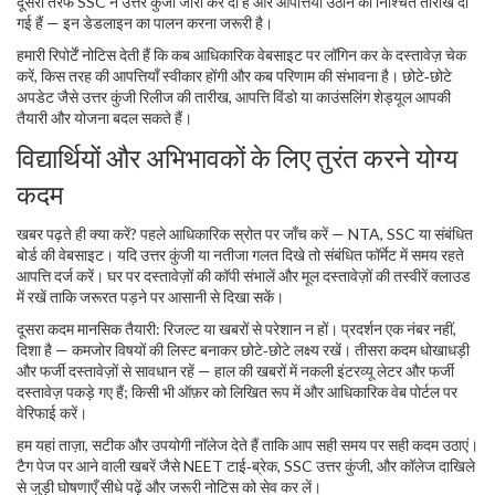
दूसरी तरफ SSC ने उत्तर कुंजी जारी कर दी है और आपत्तियाँ उठाने की निश्चित तारीखें दी
गई हैं — इन डेडलाइन का पालन करना जरूरी है।
हमारी रिपोर्टें नोटिस देती हैं कि कब आधिकारिक वेबसाइट पर लॉगिन कर के दस्तावेज़ चेक
करें, किस तरह की आपत्तियाँ स्वीकार होंगी और कब परिणाम की संभावना है। छोटे‑छोटे
अपडेट जैसे उत्तर कुंजी रिलीज की तारीख, आपत्ति विंडो या काउंसलिंग शेड्यूल आपकी
तैयारी और योजना बदल सकते हैं।
विद्यार्थियों और अभिभावकों के लिए तुरंत करने योग्य
कदम
खबर पढ़ते ही क्या करें? पहले आधिकारिक स्रोत पर जाँच करें — NTA, SSC या संबंधित
बोर्ड की वेबसाइट। यदि उत्तर कुंजी या नतीजा गलत दिखे तो संबंधित फॉर्मेट में समय रहते
आपत्ति दर्ज करें। घर पर दस्तावेज़ों की कॉपी संभालें और मूल दस्तावेज़ों की तस्वीरें क्लाउड
में रखें ताकि जरूरत पड़ने पर आसानी से दिखा सकें।
दूसरा कदम मानसिक तैयारी: रिजल्ट या खबरों से परेशान न हों। प्रदर्शन एक नंबर नहीं,
दिशा है — कमजोर विषयों की लिस्ट बनाकर छोटे‑छोटे लक्ष्य रखें। तीसरा कदम धोखाधड़ी
और फर्जी दस्तावेज़ों से सावधान रहें — हाल की खबरों में नकली इंटरव्यू लेटर और फर्जी
दस्तावेज़ पकड़े गए हैं; किसी भी ऑफ़र को लिखित रूप में और आधिकारिक वेब पोर्टल पर
वेरिफाई करें।
हम यहां ताज़ा, सटीक और उपयोगी नॉलेज देते हैं ताकि आप सही समय पर सही कदम उठाएं।
टैग पेज पर आने वाली खबरें जैसे NEET टाई‑ब्रेक, SSC उत्तर कुंजी, और कॉलेज दाखिले
से जुड़ी घोषणाएँ सीधे पढ़ें और जरूरी नोटिस को सेव कर लें।