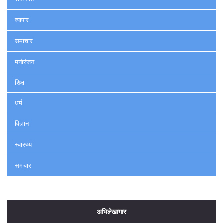
व्यापार
समाचार
मनोरंजन
शिक्षा
धर्म
विज्ञान
स्वास्थ्य
समचार
अभिलेखागार