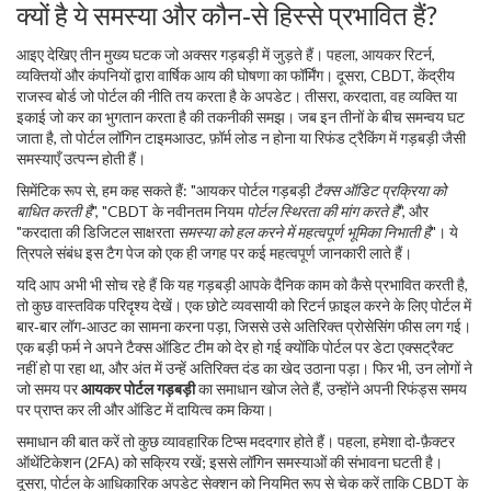
क्यों है ये समस्या और कौन‑से हिस्से प्रभावित हैं?
आइए देखिए तीन मुख्य घटक जो अक्सर गड़बड़ी में जुड़ते हैं। पहला,
आयकर रिटर्न
,
व्यक्तियों और कंपनियों द्वारा वार्षिक आय की घोषणा
का फॉर्मिंग। दूसरा,
CBDT
,
केंद्रीय
राजस्व बोर्ड जो पोर्टल की नीति तय करता है
के अपडेट। तीसरा,
करदाता
,
वह व्यक्ति या
इकाई जो कर का भुगतान करता है
की तकनीकी समझ। जब इन तीनों के बीच समन्वय घट
जाता है, तो पोर्टल लॉगिन टाइमआउट, फ़ॉर्म लोड न होना या रिफंड ट्रैकिंग में गड़बड़ी जैसी
समस्याएँ उत्पन्न होती हैं।
सिमेंटिक रूप से, हम कह सकते हैं: "आयकर पोर्टल गड़बड़ी
टैक्स ऑडिट प्रक्रिया को
बाधित करती है
", "CBDT के नवीनतम नियम
पोर्टल स्थिरता की मांग करते हैं
", और
"करदाता की डिजिटल साक्षरता
समस्या को हल करने में महत्वपूर्ण भूमिका निभाती है
"। ये
त्रिपले संबंध इस टैग पेज को एक ही जगह पर कई महत्वपूर्ण जानकारी लाते हैं।
यदि आप अभी भी सोच रहे हैं कि यह गड़बड़ी आपके दैनिक काम को कैसे प्रभावित करती है,
तो कुछ वास्तविक परिदृश्य देखें। एक छोटे व्यवसायी को रिटर्न फ़ाइल करने के लिए पोर्टल में
बार‑बार लॉग‑आउट का सामना करना पड़ा, जिससे उसे अतिरिक्त प्रोसेसिंग फीस लग गई।
एक बड़ी फर्म ने अपने टैक्स ऑडिट टीम को देर हो गई क्योंकि पोर्टल पर डेटा एक्सट्रैक्ट
नहीं हो पा रहा था, और अंत में उन्हें अतिरिक्त दंड का खेद उठाना पड़ा। फिर भी, उन लोगों ने
जो समय पर
आयकर पोर्टल गड़बड़ी
का समाधान खोज लेते हैं, उन्होंने अपनी रिफंड्स समय
पर प्राप्त कर ली और ऑडिट में दायित्व कम किया।
समाधान की बात करें तो कुछ व्यावहारिक टिप्स मददगार होते हैं। पहला, हमेशा दो‑फ़ैक्टर
ऑथेंटिकेशन (2FA) को सक्रिय रखें; इससे लॉगिन समस्याओं की संभावना घटती है।
दूसरा, पोर्टल के आधिकारिक अपडेट सेक्शन को नियमित रूप से चेक करें ताकि CBDT के