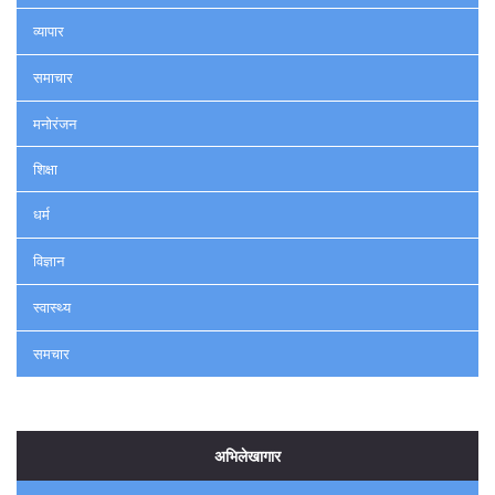
व्यापार
समाचार
मनोरंजन
शिक्षा
धर्म
विज्ञान
स्वास्थ्य
समचार
अभिलेखागार