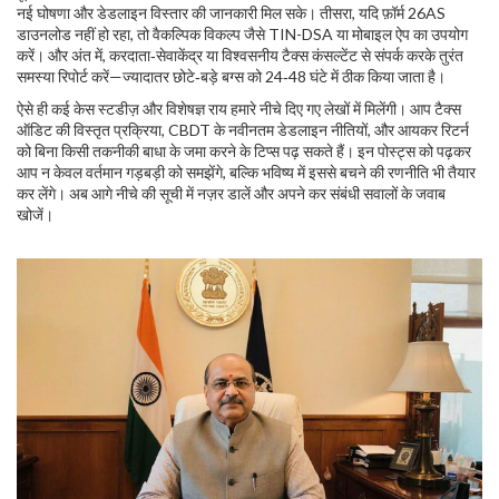
नई घोषणा और डेडलाइन विस्तार की जानकारी मिल सके। तीसरा, यदि फ़ॉर्म 26AS
डाउनलोड नहीं हो रहा, तो वैकल्पिक विकल्प जैसे TIN-DSA या मोबाइल ऐप का उपयोग
करें। और अंत में, करदाता‑सेवाकेंद्र या विश्वसनीय टैक्स कंसल्टेंट से संपर्क करके तुरंत
समस्या रिपोर्ट करें—ज्यादातर छोटे‑बड़े बग्स को 24‑48 घंटे में ठीक किया जाता है।
ऐसे ही कई केस स्टडीज़ और विशेषज्ञ राय हमारे नीचे दिए गए लेखों में मिलेंगी। आप टैक्स
ऑडिट की विस्तृत प्रक्रिया, CBDT के नवीनतम डेडलाइन नीतियों, और आयकर रिटर्न
को बिना किसी तकनीकी बाधा के जमा करने के टिप्स पढ़ सकते हैं। इन पोस्ट्स को पढ़कर
आप न केवल वर्तमान गड़बड़ी को समझेंगे, बल्कि भविष्य में इससे बचने की रणनीति भी तैयार
कर लेंगे। अब आगे नीचे की सूची में नज़र डालें और अपने कर संबंधी सवालों के जवाब
खोजें।