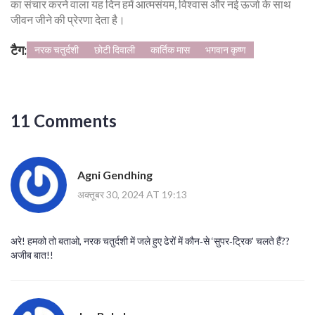
का संचार करने वाला यह दिन हमें आत्मसंयम, विश्वास और नई ऊर्जा के साथ
जीवन जीने की प्रेरणा देता है।
टैग:
नरक चतुर्दशी
छोटी दिवाली
कार्तिक मास
भगवान कृष्ण
11 Comments
Agni Gendhing
अक्तूबर 30, 2024 AT 19:13
अरे! हमको तो बताओ, नरक चतुर्दशी में जले हुए ढेरों में कौन‑से ‘सुपर‑ट्रिक’ चलते हैं??
अजीब बात!!