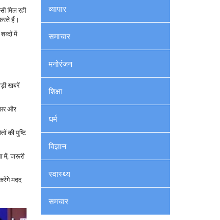
व्यापार
ैसी मिल रही
रते हैं।
दों में
समाचार
मनोरंजन
ड़ी खबरें
शिक्षा
 असर और
धर्म
ं की पुष्टि
विज्ञान
में, जरूरी
स्वास्थ्य
रेंगे मदद
समचार