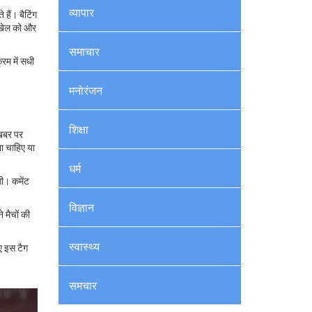
व्यापार
हैं। बैटिंग
े खेल को और
समाचार
्रम में सधी
मनोरंजन
शिक्षा
 खबर पर
ना चाहिए या
धर्म
गी। कमेंट
विज्ञान
 मैचों की
स्वास्थ्य
ए इस टैग
समचार