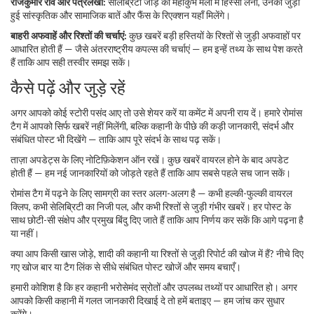
राजकुमार राव और पत्रलेखा:
सेलिब्रिटी जोड़े का महाकुंभ मेला में हिस्सा लेना, उनकी जुड़ी
हुई सांस्कृतिक और सामाजिक बातें और फैंस के रिएक्शन यहाँ मिलेंगे।
बाहरी अफवाहें और रिश्तों की चर्चाएं:
कुछ खबरें बड़ी हस्तियों के रिश्तों से जुड़ी अफवाहों पर
आधारित होती हैं — जैसे अंतरराष्ट्रीय कपल्स की चर्चाएं — हम इन्हें तथ्य के साथ पेश करते
हैं ताकि आप सही तस्वीर समझ सकें।
कैसे पढ़ें और जुड़े रहें
अगर आपको कोई स्टोरी पसंद आए तो उसे शेयर करें या कमेंट में अपनी राय दें। हमारे रोमांस
टैग में आपको सिर्फ खबरें नहीं मिलेंगी, बल्कि कहानी के पीछे की कड़ी जानकारी, संदर्भ और
संबंधित पोस्ट भी दिखेंगे — ताकि आप पूरे संदर्भ के साथ पढ़ सकें।
ताज़ा अपडेट्स के लिए नोटिफ़िकेशन ऑन रखें। कुछ खबरें वायरल होने के बाद अपडेट
होती हैं — हम नई जानकारियों को जोड़ते रहते हैं ताकि आप सबसे पहले सच जान सकें।
रोमांस टैग में पढ़ने के लिए सामग्री का स्तर अलग-अलग है — कभी हल्की-फुल्की वायरल
क्लिप, कभी सेलिब्रिटी का निजी पल, और कभी रिश्तों से जुड़ी गंभीर खबरें। हर पोस्ट के
साथ छोटी-सी संक्षेप और प्रमुख बिंदु दिए जाते हैं ताकि आप निर्णय कर सकें कि आगे पढ़ना है
या नहीं।
क्या आप किसी खास जोड़े, शादी की कहानी या रिश्तों से जुड़ी रिपोर्ट की खोज में हैं? नीचे दिए
गए खोज बार या टैग लिंक से सीधे संबंधित पोस्ट खोजें और समय बचाएँ।
हमारी कोशिश है कि हर कहानी भरोसेमंद स्रोतों और उपलब्ध तथ्यों पर आधारित हो। अगर
आपको किसी कहानी में गलत जानकारी दिखाई दे तो हमें बताइए — हम जांच कर सुधार
करेंगे।