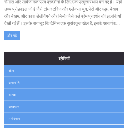
रोमांस और सार्वजनिक प्रेम प्रदर्शनों के लिए एक प्रमुख स्थल बन गए हैं। यहाँ
उच्च प्रोफ़ाइल जोड़े जैसे टॉम स्टरिज और एलेक्सा चुंग, पेरी और ब्लूम, बेखम
और बेखम, और कारा डेलेविंगने और मिन्के जैसे कई प्रेम प्रदर्शन की झलकियाँ
देखी गई हैं। इसके बावजूद कि टेनिस एक सुसंस्कृत खेल है, इसके आकर्षक
वातावरण में कभी-कभी कुछ अधिक रोमांटिक पल भी देखे जाते हैं।
और पढ़ें
श्रेणियाँ
खेल
राजनीति
व्यापार
समाचार
मनोरंजन