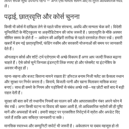
लॉयर संपर्क सूची उपयोगी रहेगी — अगर ऐसा मामला सामने आए तो तुरंत आधिकारिक मदद
लें।
पढ़ाई, छात्रवृत्ति और कोर्स चुनना
किसी भी कोर्स में दाखिला लेने से पहले फीस संरचना, अवधि और मान्यता चेक करें। विदेशी
यूनिवर्सिटी के मैट्रिकूलर या अक्रीडिटेशन की जांच जरूरी है। छात्रवृत्ति के मौके अक्सर
सीमित समय के होते हैं — आवेदन की आख़िरी तारीख से पहले दस्तावेज़ तैयार रखें। हमारी
खबरों में हम नई छात्रवृत्तियों, फंडिंग स्कीम और सरकारी योजनाओं की समय पर जानकारी
देते हैं।
ऑनलाइन कोर्स और शॉर्ट-टर्म प्रोग्राम भी अच्छे विकल्प हैं अगर आप जल्दी स्किल बढ़ाना
चाहते हैं। ऐसे कोर्स चुनें जिनका इंडस्ट्री लिंक स्पष्ट हो और प्लेसमेंट या इंटर्नशिप के
अवसर मौजूद हों।
रहना-सहना और बजट कितना मायने रखता है? हॉस्टल बनाम निजी फ्लैट का फ़ैसला स्थान
और सुरक्षा पर निर्भर करता है। किराये, बिजली-पानी और खाना मिलाकर मासिक बजट
बनाएं। साथ ही कमरे के नियम और पड़ोसियों से संबंध अच्छे रखें—यह छोटी बातें बाद में बड़ी
राहत देती हैं।
सुरक्षा की बात करें तो स्थानीय नियमों का पालन करें और आपातकालीन नंबर अपने फोन में
सेव रखें। अगर किसी घटना या विवाद की खबर आती है, तो आधिकारिक स्रोतों की ही पुष्टि
मानें और अफवाहों से बचें। हमारी साइट पर प्रकाशित रिपोर्ट्स में स्रोत और अपडेट दिए
जाते हैं ताकि आप सचित्र जानकारी पा सकें।
मानसिक स्वास्थ्य और कम्युनिटी सपोर्ट भी जरूरी है। अकेलापन या दबाव महसूस हो तो