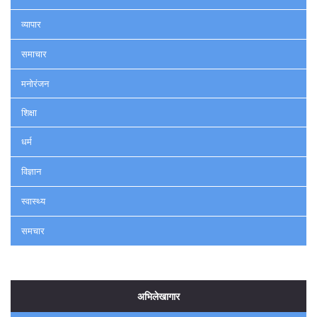
व्यापार
समाचार
मनोरंजन
शिक्षा
धर्म
विज्ञान
स्वास्थ्य
समचार
अभिलेखागार