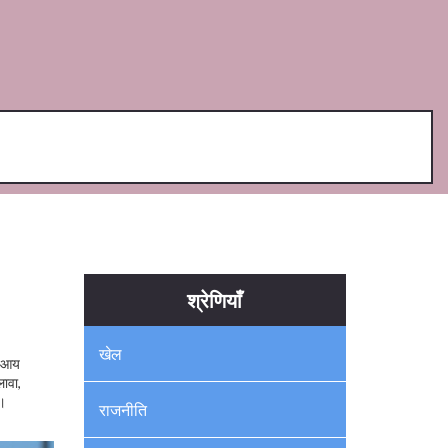
श्रेणियाँ
खेल
ो आय
ावा,
ै।
राजनीति