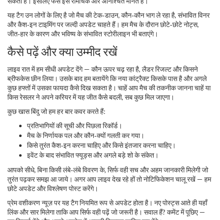
सकता है। इसलिए फैंस इसे रोमांचक और अनिश्चित मानते हैं।
यह टैग उन लोगों के लिए है जो मैच की टेक‑डाउन, कौन‑कौन भाग ले रहा है, संभावित विनर
और कैश‑इन टाइमिंग पर जल्दी अपडेट चाहते हैं। हम मैच के दौरान छोटे‑छोटे नोट्स,
जीत‑हार के कारण और भविष्य के संभावित स्टोरीलाइन भी बताएंगे।
कैसे पढ़ें और क्या उम्मीद रखें
लाइव रात में हम सीधी अपडेट देंगे — कौन ऊपर चढ़ रहा है, लैडर रिजल्ट और किसने
ब्रीफकेस छीन लिया। उसके बाद हम बतायेंगे कि नया कांट्रैक्ट किसके पास है और अगले
कुछ हफ्तों में उसका फायदा कैसे दिख सकता है। चाहें आप मैच की तकनीक जानना चाहें या
किस रेसलर ने अपने करियर में यह जीत कैसे बदली, सब कुछ मिल जाएगा।
कुछ खास बिंदु जो हम हर बार कवर करते हैं:
प्रतिभागियों की सूची और पिछला रिकॉर्ड।
मैच के निर्णायक पल और कौन‑क्यों गलती कर गया।
किसे तुरंत कैश‑इन करना चाहिए और किसे इंतजार करना चाहिए।
इवेंट के बाद संभावित फ्यूड्स और अगले बड़े शो के संकेत।
आपको सीधे, बिना किसी लंबे‑लंबे विवरण के, सिर्फ वही सच और अहम जानकारी मिलेगी जो
तुरंत पढ़कर समझ आ जाये। अगर आप लाइव देख रहे हों तो नोटिफिकेशन चालू रखें — हम
छोटे अपडेट और विश्लेषण पोस्ट करेंगे।
प्रेम वशीकरण न्यूज़ पर यह टैग नियमित रूप से अपडेट होता है। नए पोस्ट्स आते ही यहाँ
लिंक और सार मिलेगा ताकि आप सिर्फ वही पढ़ें जो जरूरी है। सवाल हैं? कमेंट में पूछिए —