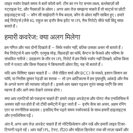
लाइव स्कोर देखते समय ये बातें फॉलो करें: टीम का रन रेट बनाम लक्ष्य, बल्लेबाज़ों की
स्ट्राइक रेट, और गेंदबाज़ों के ओवर। अगर आप तेज़ समझना चाहते हैं तो चार्ट्स या छोटी
हाइलाइट्स पढ़ें — कौन सी साझेदारी ने मैच बदला, कौन से ओवर महँगे साबित हुए। हमारे
कई रिपोर्ट्स (जैसे KL राहुल का ड्रॉप कैच इवेंट या IPL मैच रिपोर्ट) सीधे यही बिंदु साफ़
बताते हैं।
हमारी कवरेज: क्या अलग मिलेगा
हम गणित और भाव दोनों दिखाते हैं — सिर्फ स्कोर नहीं, बल्कि उसका असर भी बताते हैं।
मैच रिपोर्ट्स में आप पाएँगे: प्रमुख मोड़, खिलाड़ी का फॉर्म, कैप्टन के फैसले और भविष्य के
संभावित नतीजे। उदाहरण के तौर पर IPL रिपोर्ट में हम सिर्फ स्कोर नहीं लिखते, बल्कि किस
पारी ने पलटा और किस गेंदबाज़ ने किफायती ओवर दिए, यह भी बताते हैं।
यदि आप विशिष्ट खबर चाहते हैं — जैसे रोहित शर्मा और BCCI के मसले, इशान किशन का
फॉर्म, या नितीश कुमार रेड्डी का शतक — तो उन आर्टिकल्स में हम पृष्ठभूमि, आंकड़े और मैच
के अगले चरण की व्याख्या जोड़ते हैं। इससे आप खबर पढ़कर तुरंत समझ पाएँगे कि क्या
महत्त्व है और आगे क्या देखने लायक होगा।
क्या आप त्रुटियों को पकड़ना चाहते हैं? हमारे लाइव अपडेट्स और पोस्ट-मैच एनालिसिस में
अक्सर वही पल होते हैं जो टीवी कमेंट्री में छूट जाते हैं — ड्रॉप कैच का असर, अहम रनिंग
एरर या रणनीतिक बदलाव। इसलिए मैच पढ़ते समय स्कोरकार्ड के साथ हमारी हाइलाइट्स
और एनालिसिस पढ़ें।
अंत में, अगर आप तेज़ अपडेट चाहते हैं तो नोटिफ़िकेशन ऑन रखें और हमारी लाइव टिका-
टिप्पणी पढ़ते रहें। आप यहाँ IPL, टेस्ट, टी20 और महिला क्रिकेट तक की ताज़ा खबरें और