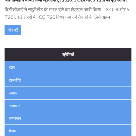
बिडीसीआई ने न्यूज़ीलैंड के भारत दौरे का शेड्यूल जारी किया – 3 ODI और 5
T20I, कई शहरों में, ICC T20 विश्व कप की तैयारी के लिये अहम।
और पढ़ें
श्रेणियाँ
खेल
राजनीति
व्यापार
समाचार
मनोरंजन
शिक्षा