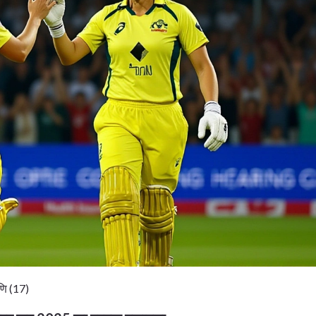
णि (17)