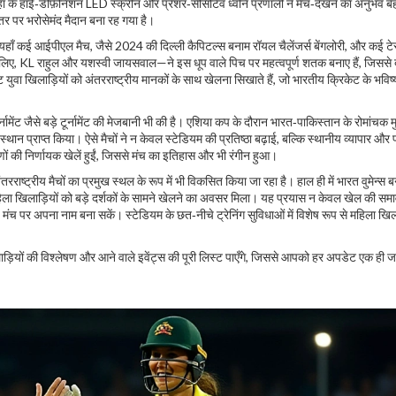
ँ के हाई‑डेफ़िनिशन LED स्क्रीन और प्रेशर‑सेंसिटिव ध्वनि प्रणाली ने मैच‑देखने का अनुभव ब
्तर पर भरोसेमंद मैदान बना रह गया है।
। यहाँ कई आईपीएल मैच, जैसे 2024 की दिल्ली कैपिटल्स बनाम रॉयल चैलेंजर्स बेंगलोरी, और कई टेस
 लिए, KL राहुल और यशस्वी जायसवाल—ने इस धूप वाले पिच पर महत्वपूर्ण शतक बनाए हैं, जिससे द
ेंट युवा खिलाड़ियों को अंतरराष्ट्रीय मानकों के साथ खेलना सिखाते हैं, जो भारतीय क्रिकेट के भविष
नामेंट
जैसे बड़े टूर्नामेंट की मेजबानी भी की है। एशिया कप के दौरान भारत‑पाकिस्तान के रोमांचक 
स्थान प्राप्त किया। ऐसे मैचों ने न केवल स्टेडियम की प्रतिष्ठा बढ़ाई, बल्कि स्थानीय व्यापार और 
 की निर्णायक खेलें हुईं, जिससे मंच का इतिहास और भी रंगीन हुआ।
रराष्ट्रीय मैचों का प्रमुख स्थल
के रूप में भी विकसित किया जा रहा है। हाल ही में भारत वुमेन्स बन
हिला खिलाड़ियों को बड़े दर्शकों के सामने खेलने का अवसर मिला। यह प्रयास न केवल खेल की समा
ड़े मंच पर अपना नाम बना सकें। स्टेडियम के छत‑नीचे ट्रेनिंग सुविधाओं में विशेष रूप से महिला खिला
खिलाड़ियों की विश्लेषण और आने वाले इवेंट्स की पूरी लिस्ट पाएँगे, जिससे आपको हर अपडेट एक ही