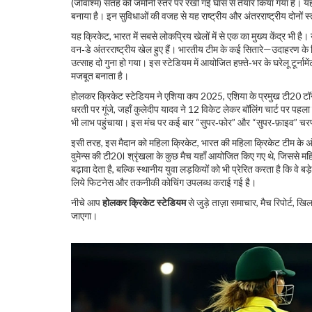
(जीवाश्म) सतह को जमीनी स्तर पर रखी गई घास से तैयार किया गया है। यहा
बनाया है। इन सुविधाओं की वजह से यह राष्ट्रीय और अंतरराष्ट्रीय दोनों स
यह
क्रिकेट
,
भारत में सबसे लोकप्रिय खेलों में से एक
का मुख्य केंद्र भी है
वन‑डे अंतरराष्ट्रीय खेल हुए हैं। भारतीय टीम के कई सितारे—उदाहरण के
उत्साह दो गुना हो गया। इस स्टेडियम में आयोजित हफ़्ते‑भर के घरेलू टूर्नाम
मजबूत बनाता है।
होलकर क्रिकेट स्टेडियम ने
एशिया कप 2025
,
एशिया के प्रमुख टी20 टॉर्
धरती पर गूंजे, जहाँ कुलेदीप यादव ने 12 विकेट लेकर बॉलिंग चार्ट पर पहला 
भी लाभ पहुंचाया। इस मंच पर कई बार “सुपर‑फोर” और “सुपर‑फ़ाइव” चरणों
इसी तरह, इस मैदान को
महिला क्रिकेट
,
भारत की महिला क्रिकेट टीम के अंत
वुमेन्स की टी20I श्रृंखला के कुछ मैच यहाँ आयोजित किए गए थे, जिससे म
बढ़ावा देता है, बल्कि स्थानीय युवा लड़कियों को भी प्रेरित करता है कि वे ब
लिये फिटनेस और तकनीकी कोचिंग उपलब्ध कराई गई है।
नीचे आप
होलकर क्रिकेट स्टेडियम
से जुड़े ताज़ा समाचार, मैच रिपोर्ट, 
जाएगा।