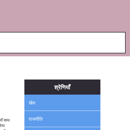
श्रेणियाँ
खेल
राजनीति
याँ साथ
विया