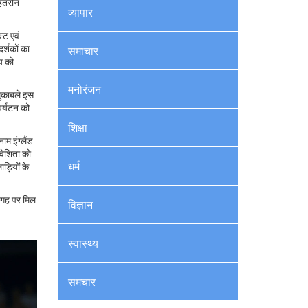
ेहतरीन
व्यापार
्ट एवं
र्शकों का
समाचार
्य को
मनोरंजन
मुकाबले इस
पर्यटन को
शिक्षा
ाम इंग्लैंड
वेशिता को
धर्म
ड़ियों के
 जगह पर मिल
विज्ञान
स्वास्थ्य
समचार