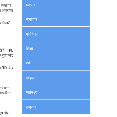
व्यापार
एक्सपोर्ट
षिण अफ्रीका
समाचार
 अधिकारी
मनोरंजन
शिक्षा
ते हैं। IPL
 मुख्य मोड़
धर्म
 रणनीति दिख
विज्ञान
हतर माना
स्वास्थ्य
ि आप बिना
समचार
ीज़ा और