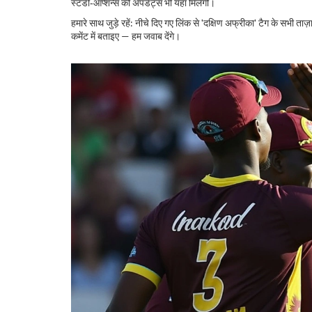
स्टडी‑ऑप्शन्स की अपडेट्स भी यहां मिलेंगी।
हमारे साथ जुड़े रहें: नीचे दिए गए लिंक से 'दक्षिण अफ्रीका' टैग के सभी
कमेंट में बताइए — हम जवाब देंगे।