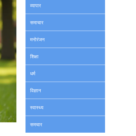
व्यापार
समाचार
मनोरंजन
शिक्षा
धर्म
विज्ञान
स्वास्थ्य
समचार