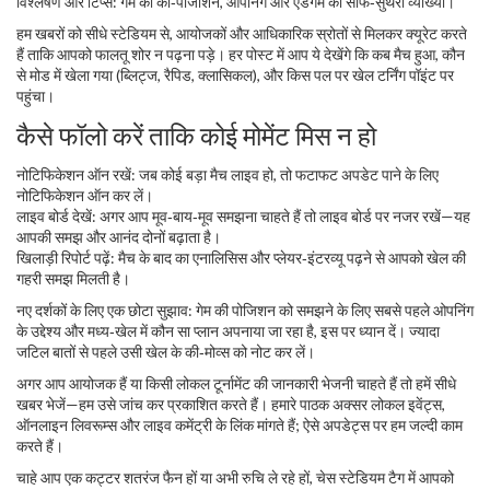
विश्लेषण और टिप्स: गेम की की‑पोजीशन, ओपनिंग और एंडगेम की साफ‑सुथरी व्याख्या।
हम खबरों को सीधे स्टेडियम से, आयोजकों और आधिकारिक स्रोतों से मिलकर क्यूरेट करते
हैं ताकि आपको फालतू शोर न पढ़ना पड़े। हर पोस्ट में आप ये देखेंगे कि कब मैच हुआ, कौन
से मोड में खेला गया (ब्लिट्ज, रैपिड, क्लासिकल), और किस पल पर खेल टर्निंग पॉइंट पर
पहुंचा।
कैसे फॉलो करें ताकि कोई मोमेंट मिस न हो
नोटिफिकेशन ऑन रखें: जब कोई बड़ा मैच लाइव हो, तो फटाफट अपडेट पाने के लिए
नोटिफिकेशन ऑन कर लें।
लाइव बोर्ड देखें: अगर आप मूव‑बाय‑मूव समझना चाहते हैं तो लाइव बोर्ड पर नजर रखें—यह
आपकी समझ और आनंद दोनों बढ़ाता है।
खिलाड़ी रिपोर्ट पढ़ें: मैच के बाद का एनालिसिस और प्लेयर‑इंटरव्यू पढ़ने से आपको खेल की
गहरी समझ मिलती है।
नए दर्शकों के लिए एक छोटा सुझाव: गेम की पोजिशन को समझने के लिए सबसे पहले ओपनिंग
के उद्देश्य और मध्य‑खेल में कौन सा प्लान अपनाया जा रहा है, इस पर ध्यान दें। ज्यादा
जटिल बातों से पहले उसी खेल के की‑मोव्स को नोट कर लें।
अगर आप आयोजक हैं या किसी लोकल टूर्नामेंट की जानकारी भेजनी चाहते हैं तो हमें सीधे
खबर भेजें—हम उसे जांच कर प्रकाशित करते हैं। हमारे पाठक अक्सर लोकल इवेंट्स,
ऑनलाइन लिवरूम्स और लाइव कमेंट्री के लिंक मांगते हैं; ऐसे अपडेट्स पर हम जल्दी काम
करते हैं।
चाहे आप एक कट्टर शतरंज फैन हों या अभी रुचि ले रहे हों, चेस स्टेडियम टैग में आपको