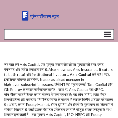
जब बात करें
Axis Capital
,
एक प्रमुख वित्तीय सेवाओं का प्रदाता जो बीमा, एसेट
मैनेजमेंट और निवेश समाधान देता है
. Also known as
Axis Insurance
, it caters
to both retail और institutional investors.
Axis Capital
कई बड़े
IPO
,
इनीशियल पब्लिक ऑफरिंग्स
. It acts as a lead manager in
high‑over‑subscription issues, जैसे NTPC ग्रीन एनर्जी, Tata Capital और
GK Energy के सफल सार्वजनिक फ़्लोट। साथ ही, Axis Capital का
NBFC
,
नॉन‑बैंकिंग फाइनैंशियल कंपनी
सेक्टर में गहरा प्रभाव है; यह लोन फंडिंग, एसेट‑बैक्ड
सिक्योरिटीज और कस्टमर‑डिपॉज़िट प्लान्स के माध्यम से व्यापक वित्तीय अंतराल को पाटता
है। अंत में, कंपनी
Equity Market
,
शेयर ट्रेडिंग और शेयरों के मूल्यांकन का प्लेटफ़ॉर्म
में
सक्रिय खिलाड़ी है, जहाँ उसका कैपिटल एलेकेशन रणनीति मौजूदा बाजार ट्रेंड्स के साथ
सिंक्रनाइज़ रहती है। इस प्रकार Axis Capital, IPO, NBFC और Equity