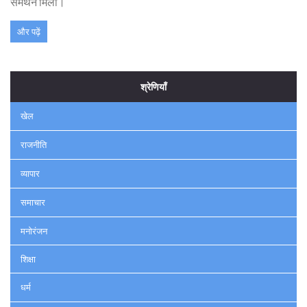
समर्थन मिला।
और पढ़ें
श्रेणियाँ
खेल
राजनीति
व्यापार
समाचार
मनोरंजन
शिक्षा
धर्म