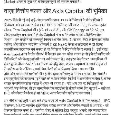
Market आपस में जुदा नहीं बल्कि एक दूसरे को सशक्त बनाते हैं।
ताज़ा वित्तीय चलन और Axis Capital की भूमिका
2025 में देखी गई कई हाई‑ओवरसब्सक्रिप्शन IPOs ने निवेशकों के पोर्टफ़ोलियो में
विविधता लाने का अवसर दिया। NTNTPC ग्रीन एनर्जी का 2.55 गुना सब्सक्राइबेड
ऑफर, Tata Capital की बड़े पैमाने पर फंडिंग, और GK Energy का 89.62 गुना
ओवरसब्सक्रिप्शन, सभी में Axis Capital ने लीड मैनेजमेंट या को‑ऑर्डिनेटर रोल
निभाया। इन केसों ने दो महत्वपूर्ण नियम स्थापित किए: (1) सफल IPO के लिए सही एसेट
एलीमेंट और जोखिम‑मॉडेलिंग अनिवार्य है, (2) NBFC के साथ साझेदारी से डी‑टिल्ड
फाइनैंशियल स्ट्रक्चर बन सकता है जो निवेशकों के रिटर्न को स्थिर रखता है। इसी तरह,
Axis Capital का वित्तीय सेवाओं में विस्तार इसे एक थ्रेड बनाता है जो इक्विटी मार्केट की
लिक्विडिटी और वैल्यू एन्हांसमेंट को सपोर्ट करता है। उदाहरण के तौर पर, जब एशिया की
शेयर बूम के दौरान S&P 500 ने 9% की वृद्धि देखी, Axis Capital ने अपने फंड्स को
री‑बालेंस करके जोखिम‑समायोजित रिटर्न को अधिकतम किया। यह रणनीति
छोटे‑और‑मध्यम निवेशकों को भी बड़े‑कैपाइटल प्रोजेक्ट्स में भागीदारी का मौका देती है।
इन प्रवृत्तियों को समझना पढ़ने वाले को न सिर्फ निवेश निर्णयों में आत्मविश्वास देता है, बल्कि
बाजार के परिवर्तनशील माहौल में धीरज भी बनाता है। यदि आप एक नए निवेशक हैं या
अनुभवी फंड मैनेजर, तो इन वास्तविक केस स्टडीज़ से सीखने योग्य बिंदु बहुत हैं – चाहे वह
IPO की कीमत निर्धारण हो या NBFC‑संचालित लोन प्रोडक्ट का चयन।
अब नीचे दी गई सूची में आप कई लेख पाएंगे जो Axis Capital के विभिन्न पहलुओं – IPO
विश्लेषण, NBFC सहयोग, इंटरेक्टिव मार्केट रणनीति और वित्तीय सेवाओं के अपडेट – को
विस्तार से कवर करते हैं। प्रत्येक पोस्ट में संक्षिप्त डेटा, प्रमुख आंकड़े और व्यावहारिक