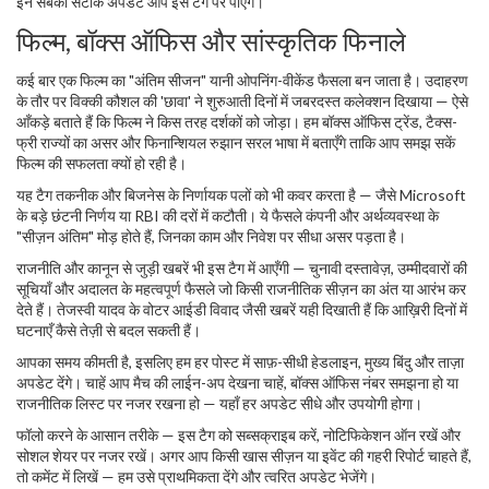
इन सबका सटीक अपडेट आप इस टैग पर पाएंगे।
फिल्म, बॉक्स ऑफिस और सांस्कृतिक फिनाले
कई बार एक फिल्म का "अंतिम सीजन" यानी ओपनिंग-वीकेंड फैसला बन जाता है। उदाहरण
के तौर पर विक्की कौशल की 'छावा' ने शुरुआती दिनों में जबरदस्त कलेक्शन दिखाया — ऐसे
आँकड़े बताते हैं कि फिल्म ने किस तरह दर्शकों को जोड़ा। हम बॉक्स ऑफिस ट्रेंड, टैक्स-
फ्री राज्यों का असर और फिनान्शियल रुझान सरल भाषा में बताएँगे ताकि आप समझ सकें
फिल्म की सफलता क्यों हो रही है।
यह टैग तकनीक और बिजनेस के निर्णायक पलों को भी कवर करता है — जैसे Microsoft
के बड़े छंटनी निर्णय या RBI की दरों में कटौती। ये फैसले कंपनी और अर्थव्यवस्था के
"सीज़न अंतिम" मोड़ होते हैं, जिनका काम और निवेश पर सीधा असर पड़ता है।
राजनीति और कानून से जुड़ी खबरें भी इस टैग में आएँगी — चुनावी दस्तावेज़, उम्मीदवारों की
सूचियाँ और अदालत के महत्वपूर्ण फैसले जो किसी राजनीतिक सीज़न का अंत या आरंभ कर
देते हैं। तेजस्वी यादव के वोटर आईडी विवाद जैसी खबरें यही दिखाती हैं कि आख़िरी दिनों में
घटनाएँ कैसे तेज़ी से बदल सकती हैं।
आपका समय कीमती है, इसलिए हम हर पोस्ट में साफ़-सीधी हेडलाइन, मुख्य बिंदु और ताज़ा
अपडेट देंगे। चाहें आप मैच की लाईन-अप देखना चाहें, बॉक्स ऑफिस नंबर समझना हो या
राजनीतिक लिस्ट पर नजर रखना हो — यहाँ हर अपडेट सीधे और उपयोगी होगा।
फॉलो करने के आसान तरीके — इस टैग को सब्सक्राइब करें, नोटिफिकेशन ऑन रखें और
सोशल शेयर पर नजर रखें। अगर आप किसी खास सीज़न या इवेंट की गहरी रिपोर्ट चाहते हैं,
तो कमेंट में लिखें — हम उसे प्राथमिकता देंगे और त्वरित अपडेट भेजेंगे।