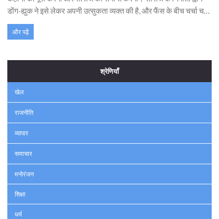
डोंग-ह्युक ने इसे लेकर अपनी उत्सुकता व्यक्त की है, और फैंस के बीच चर्चा चल
रही है कि आगे क्या होगा।
और पढ़ें
श्रेणियाँ
खेल
राजनीति
व्यापार
समाचार
मनोरंजन
शिक्षा
धर्म