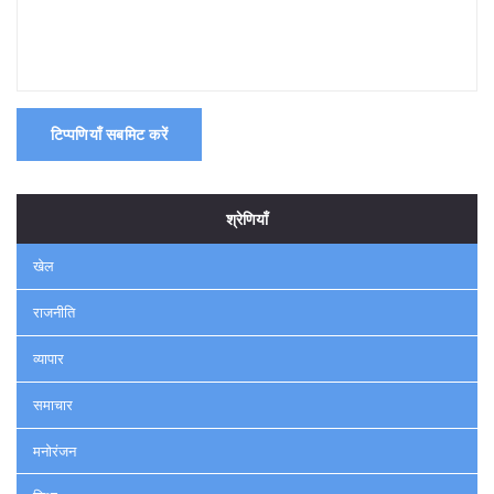
टिप्पणियाँ सबमिट करें
श्रेणियाँ
खेल
राजनीति
व्यापार
समाचार
मनोरंजन